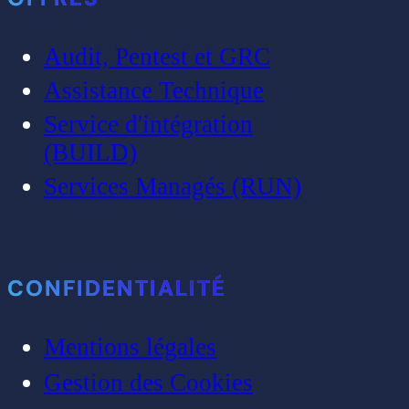
Audit, Pentest et GRC
Assistance Technique
Service d'intégration
(BUILD)
Services Managés (RUN)
CONFIDENTIALITÉ
Mentions légales
Gestion des Cookies