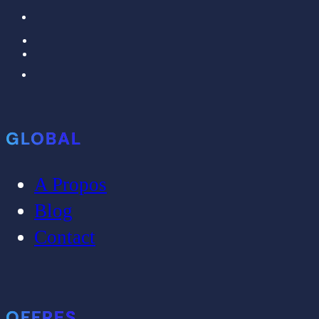
GLOBAL
A Propos
Blog
Contact
OFFRES