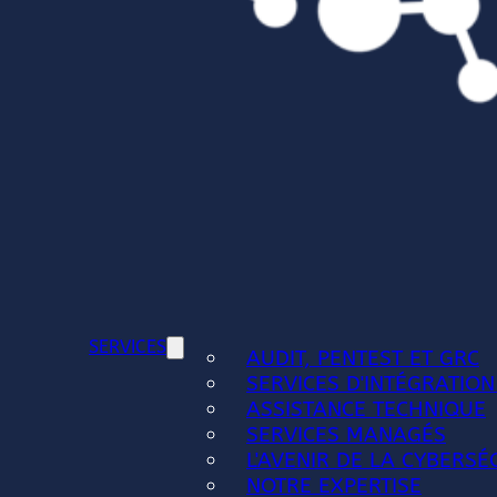
SERVICES
AUDIT, PENTEST ET GRC
SERVICES D'INTÉGRATION
ASSISTANCE TECHNIQUE
SERVICES MANAGÉS
L'AVENIR DE LA CYBERSÉ
NOTRE EXPERTISE