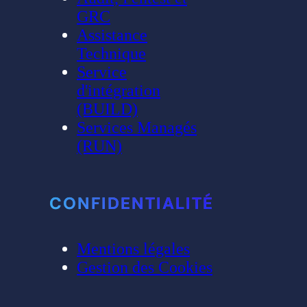
GRC
Assistance
Technique
Service
d'intégration
(BUILD)
Services Managés
(RUN)
CONFIDENTIALITÉ
Mentions légales
Gestion des Cookies