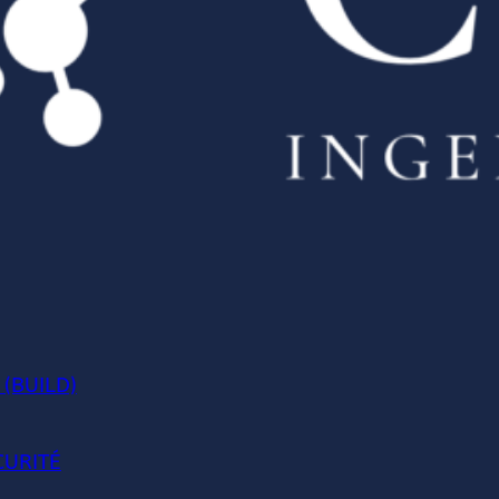
 (BUILD)
CURITÉ