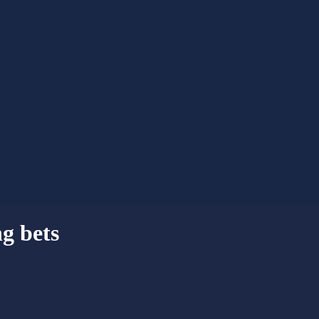
g bets